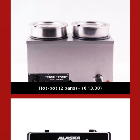
Hot-pot (2 pans) – (€ 13,00)