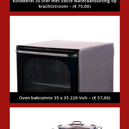
Kookketel 30 liter met vaste wateraansluiting op
krachtstroom – (€ 75,00)
Oven bakruimte 35 x 35 220 Volt – (€ 57,00)