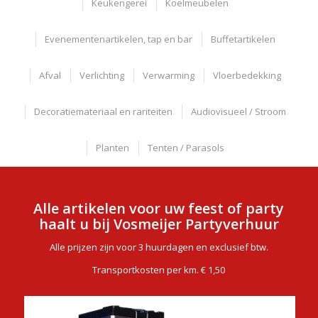
Keukengerei
Koelmeubelen
Evenementenartikelen, tap en bar
Buffetartikelen
Afval
Verlichting
Verwarming
Vloerbedekking
Decoratiemateriaal en rariteiten
Audiovisueel / Stroom
Planten
Tenten / Parasols
Alle artikelen voor uw feest of party
haalt u bij Vosmeijer Partyverhuur
Alle prijzen zijn voor 3 huurdagen en exclusief btw.
Transportkosten per km. € 1,50