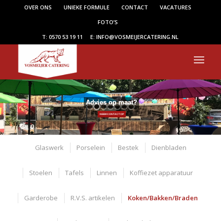
OVER ONS
UNIEKE FORMULE
CONTACT
VACATURES
FOTO’S
T: 0570 53 19 11
E: INFO@VOSMEIJERCATERING.NL
Advies op maat?
NEEM CONTACT OP
Glaswerk
Porselein
Bestek
Dienbladen
Stoelen
Tafels
Linnen
Koffiezet apparatuur
Garderobe
R.V.S. artikelen
Koken/Bakken/Braden