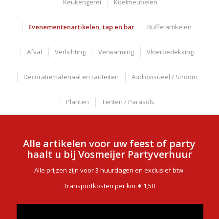
Keukengerei
Koelmeubelen
Evenementenartikelen, tap en bar
Buffetartikelen
Afval
Verlichting
Verwarming
Vloerbedekking
Decoratiemateriaal en rariteiten
Audiovisueel / Stroom
Planten
Tenten / Parasols
Alle artikelen voor uw feest of party
haalt u bij Vosmeijer Partyverhuur
Alle prijzen zijn voor 3 huurdagen en exclusief btw.
Transportkosten per km. € 1,50