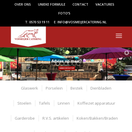
OVER ONS
UNIEKE FORMULE
CONTACT
VACATURES
FOTO’S
T: 0570 53 19 11
E: INFO@VOSMEIJERCATERING.NL
Advies op maat?
NEEM CONTACT OP
Glaswerk
Porselein
Bestek
Dienbladen
Stoelen
Tafels
Linnen
Koffiezet apparatuur
Garderobe
R.V.S. artikelen
Koken/Bakken/Braden