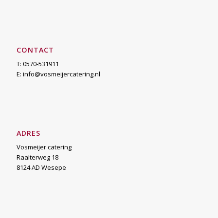
CONTACT
T: 0570-531911
E:
info@vosmeijercatering.nl
ADRES
Vosmeijer catering
Raalterweg 18
8124 AD Wesepe