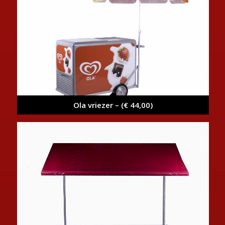
Ola vriezer – (€ 44,00)