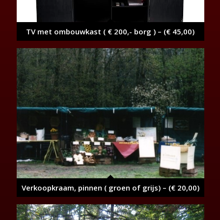
TV met ombouwkast ( € 200,- borg ) – (€ 45,00)
Verkoopkraam, pinnen ( groen of grijs) – (€ 20,00)