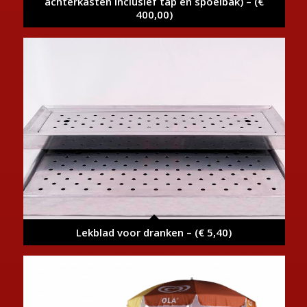
achterkasten inclusief tap en spoelbak) – (€
400,00)
Lekblad voor dranken – (€ 5,40)