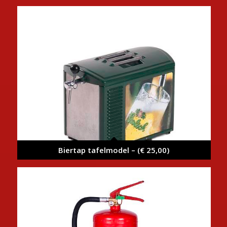
Biertap tafelmodel – (€ 25,00)