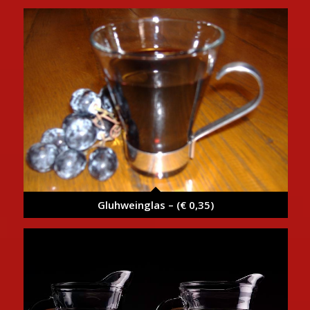
Gluhweinglas – (€ 0,35)