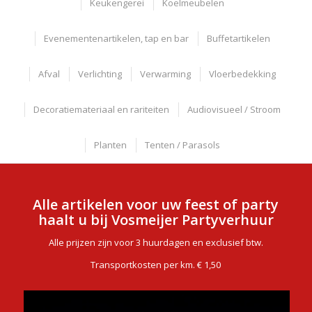
Keukengerei
Koelmeubelen
Evenementenartikelen, tap en bar
Buffetartikelen
Afval
Verlichting
Verwarming
Vloerbedekking
Decoratiemateriaal en rariteiten
Audiovisueel / Stroom
Planten
Tenten / Parasols
Alle artikelen voor uw feest of party
haalt u bij Vosmeijer Partyverhuur
Alle prijzen zijn voor 3 huurdagen en exclusief btw.
Transportkosten per km. € 1,50