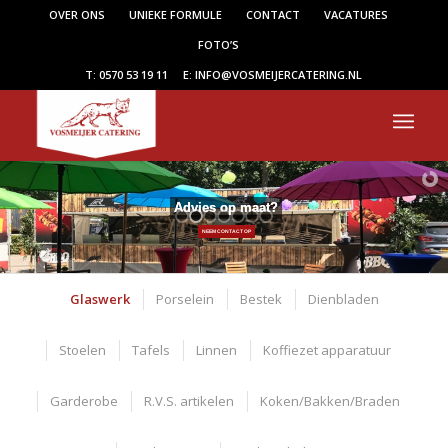
OVER ONS
UNIEKE FORMULE
CONTACT
VACATURES
FOTO’S
T: 0570 53 19 11
E: INFO@VOSMEIJERCATERING.NL
Advies op maat?
NEEM CONTACT OP
Glaswerk
Porselein
Bestek
Dienbladen
Stoelen
Tafels
Linnen
Koffiezet apparatuur
Garderobe
R.V.S. artikelen
Koken/Bakken/Braden