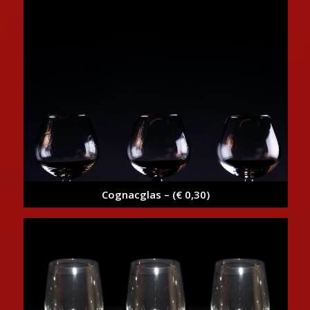
Cognacglas – (€ 0,30)