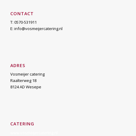
CONTACT
T: 0570-531911
E:
info@vosmeijercatering.nl
ADRES
Vosmeijer catering
Raalterweg 18
8124 AD Wesepe
CATERING
www.vosmeijercatering.nl