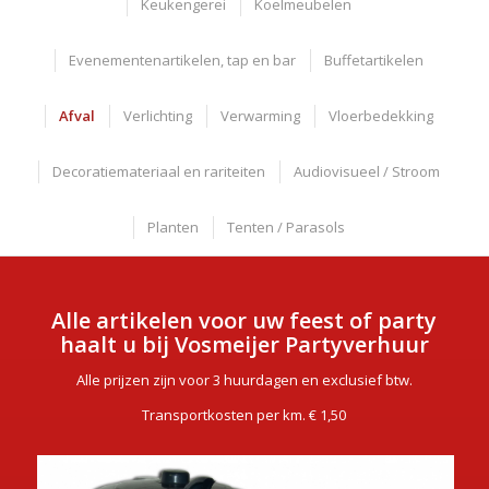
Keukengerei
Koelmeubelen
Evenementenartikelen, tap en bar
Buffetartikelen
Afval
Verlichting
Verwarming
Vloerbedekking
Decoratiemateriaal en rariteiten
Audiovisueel / Stroom
Planten
Tenten / Parasols
Alle artikelen voor uw feest of party
haalt u bij Vosmeijer Partyverhuur
Alle prijzen zijn voor 3 huurdagen en exclusief btw.
Transportkosten per km. € 1,50