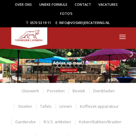
OVER ONS
UNIEKE FORMULE
CONTACT
VACATURES
FOTO’S
T: 0570 53 19 11
E: INFO@VOSMEIJERCATERING.NL
Advies op maat?
NEEM CONTACT OP
Glaswerk
Porselein
Bestek
Dienbladen
Stoelen
Tafels
Linnen
Koffiezet apparatuur
Garderobe
R.V.S. artikelen
Koken/Bakken/Braden